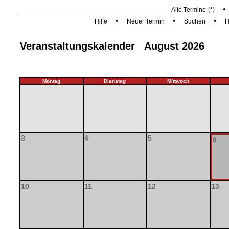
Alle Termine
(*)
•
•
•
Hilfe
Neuer Termin
Suchen
H
Veranstaltungskalender August 2026
Montag
Dienstag
Mittwoch
3
4
5
6
10
11
12
13