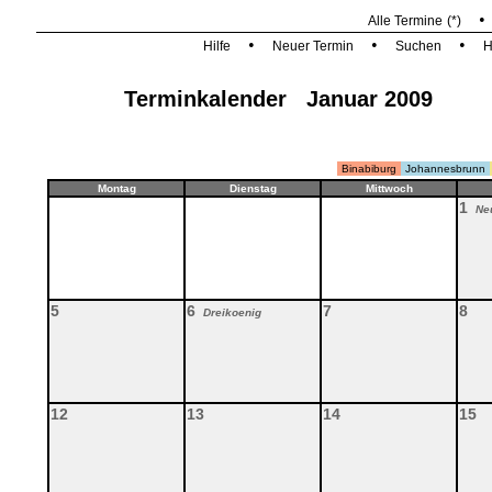
Alle Termine
(*)
•
•
•
Hilfe
Neuer Termin
Suchen
H
Terminkalender Januar 2009
Binabiburg
Johannesbrunn
Montag
Dienstag
Mittwoch
1
Neu
5
6
7
8
Dreikoenig
12
13
14
15