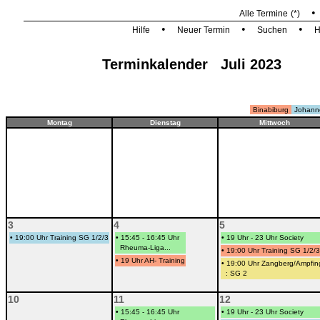
Alle Termine
(*)
•
•
•
Hilfe
Neuer Termin
Suchen
H
Terminkalender Juli 2023
Binabiburg
Johann
Montag
Dienstag
Mittwoch
3
4
5
•
19:00 Uhr Training SG 1/2/3
•
15:45 - 16:45 Uhr
•
19 Uhr - 23 Uhr Society
Rheuma-Liga...
•
19:00 Uhr Training SG 1/2/3
•
19 Uhr AH- Training
•
19:00 Uhr Zangberg/Ampfin
: SG 2
10
11
12
•
15:45 - 16:45 Uhr
•
19 Uhr - 23 Uhr Society