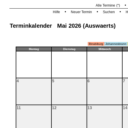
Alle Termine
(*)
•
•
•
Hilfe
Neuer Termin
Suchen
H
Terminkalender Mai 2026 (Auswaerts)
Binabiburg
Johannesbrunn
Montag
Dienstag
Mittwoch
4
5
6
7
11
12
13
14