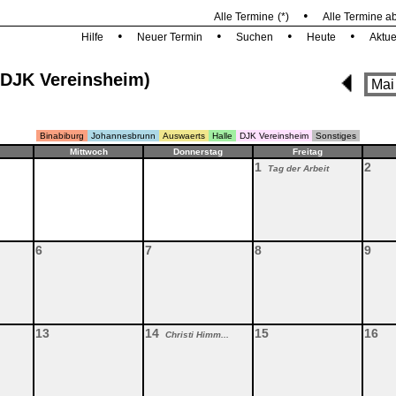
•
Alle Termine
(*)
Alle Termine a
•
•
•
•
Hilfe
Neuer Termin
Suchen
Heute
Aktue
(DJK Vereinsheim)
Binabiburg
Johannesbrunn
Auswaerts
Halle
DJK Vereinsheim
Sonstiges
Mittwoch
Donnerstag
Freitag
1
2
Tag der Arbeit
6
7
8
9
13
14
15
16
Christi Himm...