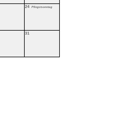
24
Pfingstsonntag
31