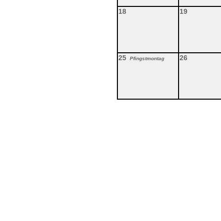
18
19
25
26
Pfingstmontag