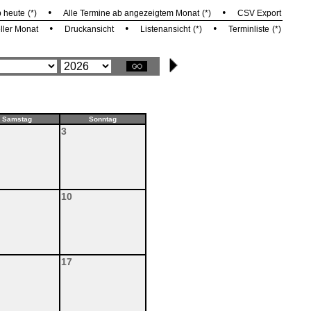
•
•
b heute
(*)
Alle Termine ab angezeigtem Monat
(*)
CSV Export
•
•
•
ller Monat
Druckansicht
Listenansicht
(*)
Terminliste
(*)
Samstag
Sonntag
3
10
17