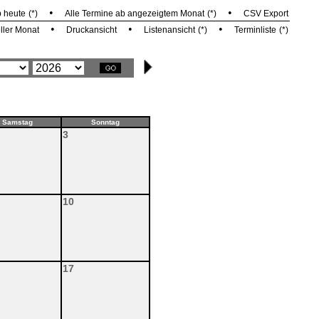
•
•
b heute
(*)
Alle Termine ab angezeigtem Monat
(*)
CSV Export
•
•
•
ller Monat
Druckansicht
Listenansicht
(*)
Terminliste
(*)
Samstag
Sonntag
3
10
17