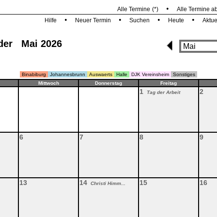
•
Alle Termine
(*)
Alle Termine a
•
•
•
•
Hilfe
Neuer Termin
Suchen
Heute
Aktue
der Mai 2026
Binabiburg
Johannesbrunn
Auswaerts
Halle
DJK Vereinsheim
Sonstiges
Mittwoch
Donnerstag
Freitag
1
2
Tag der Arbeit
6
7
8
9
13
14
15
16
Christi Himm...