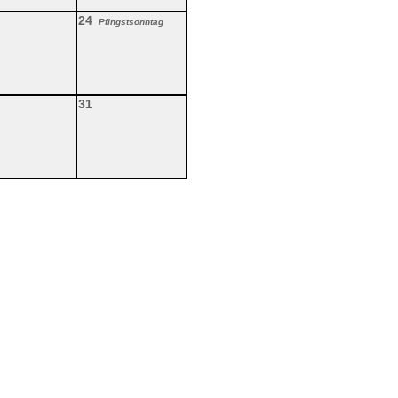
24
Pfingstsonntag
31