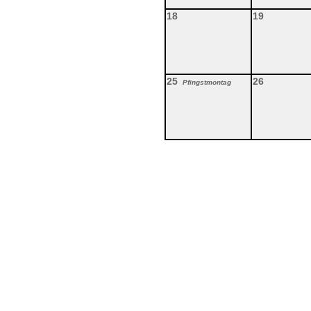
18
19
25
26
Pfingstmontag