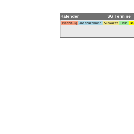
Kalender
SG Termine
Binabiburg
Johannesbrunn
Auswaerts
Halle
Bo