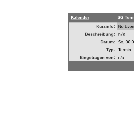
Kalender
SG Term
Kurzinfo:
No Even
Beschreibung:
n/a
Datum:
So, 00.
Typ:
Termin
Eingetragen von:
n/a