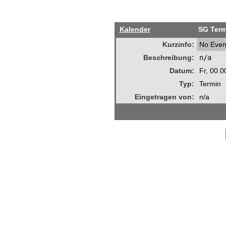
Kalender
SG Term
Kurzinfo:
No Even
Beschreibung:
n/a
Datum:
Fr, 00.
Typ:
Termin
Eingetragen von:
n/a