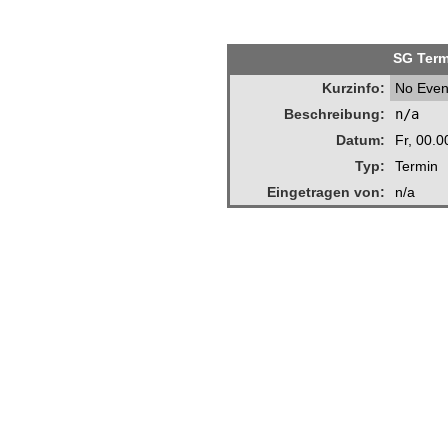
SG Term
Kurzinfo:
No Even
Beschreibung:
n/a
Datum:
Fr, 00.
Typ:
Termin
Eingetragen von:
n/a