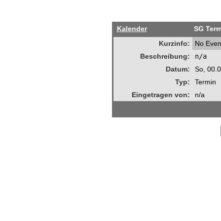
Kalender
SG Term
Kurzinfo:
No Even
Beschreibung:
n/a
Datum:
So, 00.
Typ:
Termin
Eingetragen von:
n/a