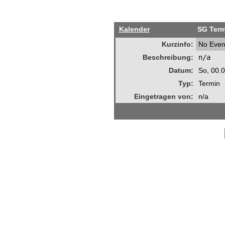
Kalender
SG Term
Kurzinfo:
No Even
Beschreibung:
n/a
Datum:
So, 00.
Typ:
Termin
Eingetragen von:
n/a