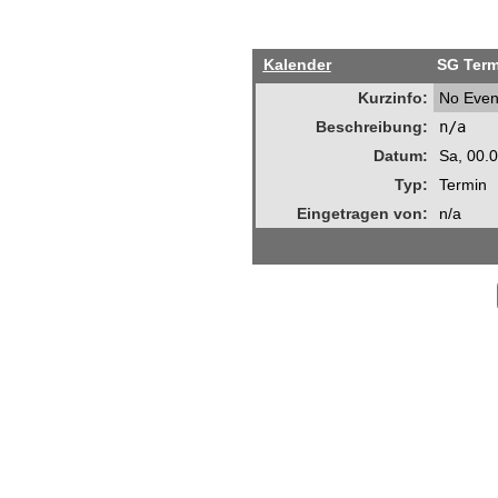
Kalender
SG Term
Kurzinfo:
No Even
Beschreibung:
n/a
Datum:
Sa, 00.
Typ:
Termin
Eingetragen von:
n/a