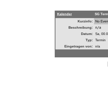
Kalender
SG Term
Kurzinfo:
No Even
Beschreibung:
n/a
Datum:
Sa, 00.
Typ:
Termin
Eingetragen von:
n/a