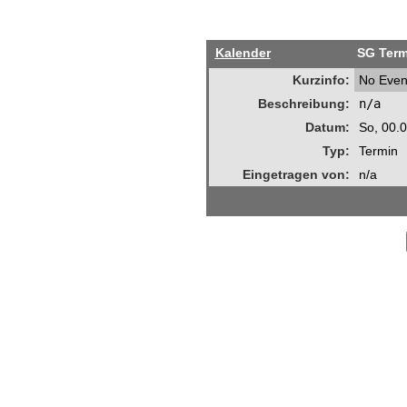
Kalender
SG Term
Kurzinfo:
No Even
Beschreibung:
n/a
Datum:
So, 00.
Typ:
Termin
Eingetragen von:
n/a