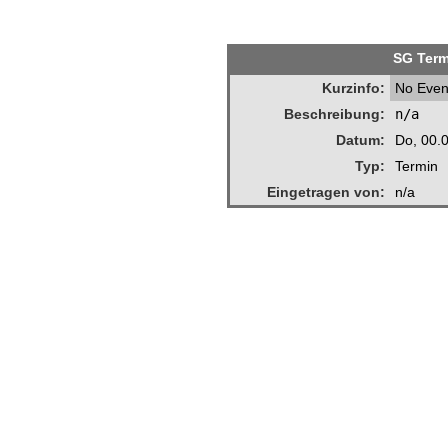
SG Term
Kurzinfo:
No Even
Beschreibung:
n/a
Datum:
Do, 00.
Typ:
Termin
Eingetragen von:
n/a