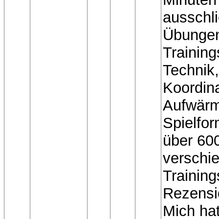
ausschli
Übungen 
Training
Technik,
Koordina
Aufwär
Spielfor
über 60
verschi
Training
Rezensi
Mich ha