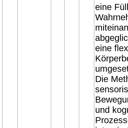
eine Fül
Wahrne
miteina
abgegli
eine flex
Körperb
umgeset
Die Met
sensoris
Bewegun
und kogn
Prozess