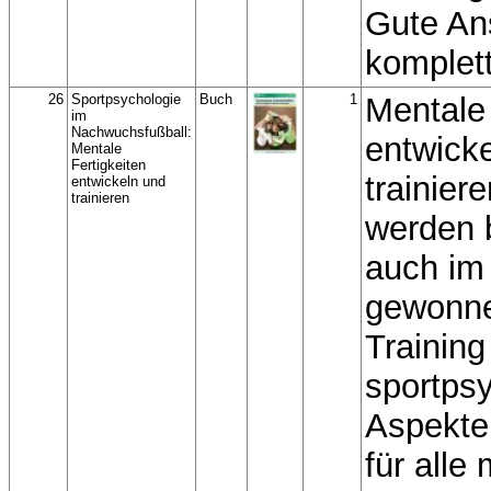
Gute An
komplet
26
Sportpsychologie
Buch
1
Mentale 
im
Nachwuchsfußball:
entwick
Mentale
Fertigkeiten
trainier
entwickeln und
trainieren
werden 
auch im
gewonn
Training
sportps
Aspekte
für alle