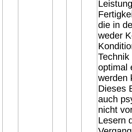
Leistung
Fertigke
die in d
weder Ko
Konditio
Technik 
optimal 
werden 
Dieses 
auch ps
nicht vo
Lesern d
Vergang