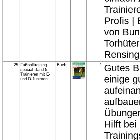
Trainier
Profis |
von Bun
Torhüter
Rensing
25
Fußballtraining
Buch
1
Gutes B
special Band 5:
Trainieren mit E-
einige g
und D-Junioren
aufeina
aufbaue
Übungen
Hilft bei
Training