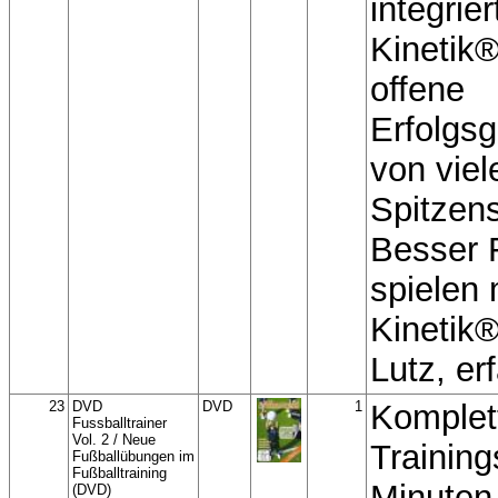
integrier
Kinetik®
offene
Erfolgs
von viel
Spitzens
Besser 
spielen 
Kinetik®
Lutz, er
23
DVD
DVD
1
Komplet
Fussballtrainer
Vol. 2 / Neue
Training
Fußballübungen im
Fußballtraining
Minuten 
(DVD)