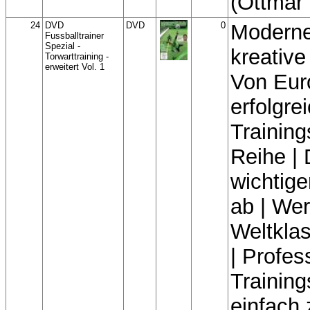
(Ottmar 
24
DVD
DVD
0
Modern
Fussballtrainer
Spezial -
kreativ
Torwarttraining -
erweitert Vol. 1
Von Eur
erfolgre
Training
Reihe | 
wichtig
ab | Wer
Weltklas
| Profes
Training
einfach 