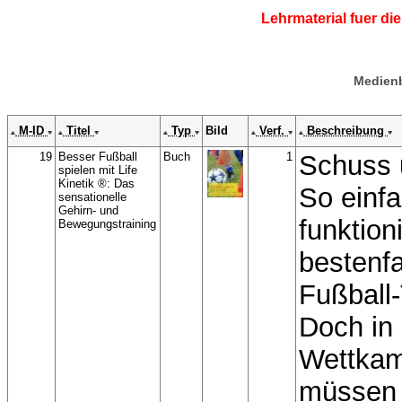
Lehrmaterial fuer d
Medienb
M-ID
Titel
Typ
Bild
Verf.
Beschreibung
19
Besser Fußball
Buch
1
Schuss 
spielen mit Life
Kinetik ®: Das
So einf
sensationelle
Gehirn- und
funktion
Bewegungstraining
bestenfa
Fußball-
Doch in 
Wettkam
müssen 