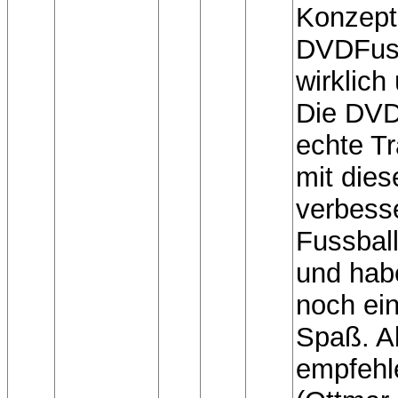
Konzep
DVDFuss
wirklich
Die DVD
echte Tr
mit die
verbess
Fussball
und hab
noch ei
Spaß. A
empfehl