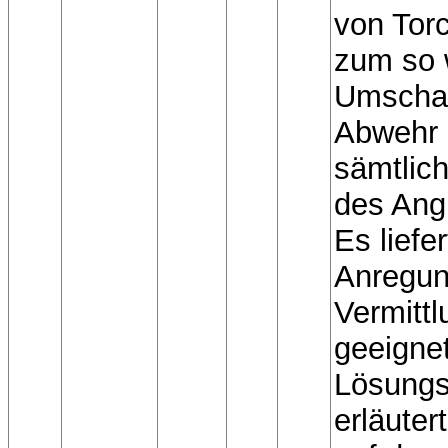
von Tor
zum so 
Umschal
Abwehr a
sämtlic
des Angr
Es liefer
Anregun
Vermittl
geeigne
Lösung
erläuter