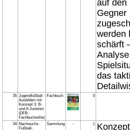
auf de
Gegner
zugesch
werden 
schärft 
Analyse
Spielsit
das takt
Detailwi
35
Jugendfußball -
Fachbuch
0
Ausbilden mit
Konzept 3: B-
und A-Junioren
(DFB-
Fachbuchreihe)
34
Nachwuchs-
Sammlung
-
1
Konzept
Fußball-