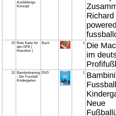
Ausbildungs-
Zusamm
Konzept
Richard 
powered
fussbal
33
Rote Karte für
Buch
1
Die Mac
den DFB (
Klassiker )
im deut
Profifuß
32
Bambinitraining
DVD
1
Bambinit
- Der Fussball
Kindergarten
Fussbal
Kinderga
Neue
Fußball