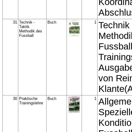
Koordina
Abschlu
31
Technik -
Buch
1
Technik 
Taktik
Methodik des
Methodi
Fussball
Fussbal
Trainin
Ausgab
von Rei
Klante(A
30
Praktische
Buch
1
Allgeme
Trainingslehre
Speziell
Konditi