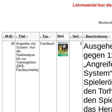
Lehrmaterial fuer d
Medienb
M-ID
Titel
Typ
Bild
Verf.
Beschreibung
36
Angreifen mit
Fachbuch
0
Ausgeh
System: Von
der
gegen 1
Spielanalyse
bis zur
„Angreif
Trainingsform
(DFB-
Fachbuchreihe)
System“
Spielerö
den Torh
den Spi
das Her