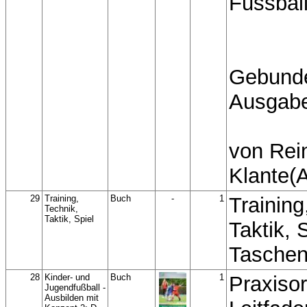
Fussbal
Gebund
Ausgab
von Rei
Klante(A
29
Training,
Buch
-
1
Training
Technik,
Taktik, Spiel
Taktik, 
Tasche
28
Kinder- und
Buch
1
Praxisor
Jugendfußball -
Ausbilden mit