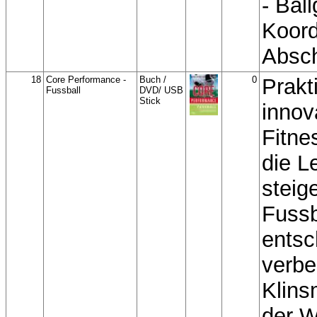
- Bal
Koord
Absch
18
Core Performance -
Buch /
0
Prakt
Fussball
DVD/ USB
Stick
innov
Fitn
die L
steig
Fussb
entsc
verbe
Klins
der 