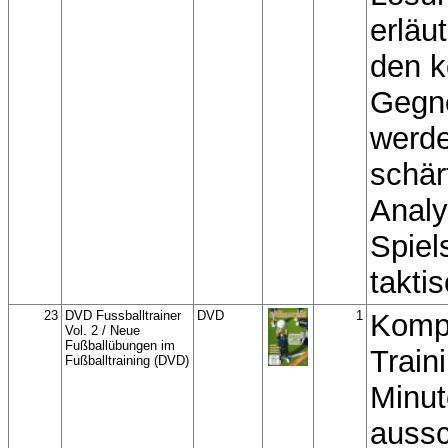
erläut
den 
Gegne
werde
schär
Analy
Spiel
takti
23
DVD Fussballtrainer
DVD
1
Kompl
Vol. 2 / Neue
Fußballübungen im
Train
Fußballtraining (DVD)
Minut
aussc