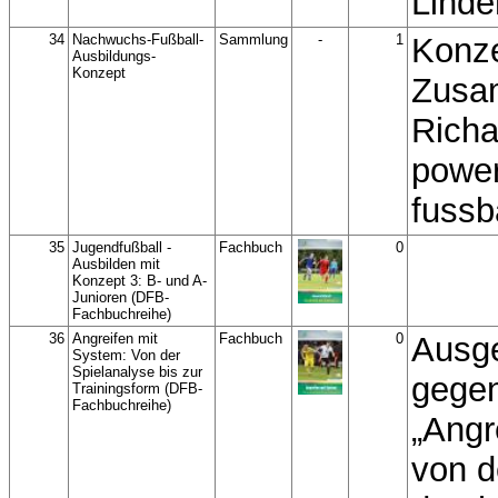
Linde
34
Nachwuchs-Fußball-
Sammlung
-
1
Konz
Ausbildungs-
Konzept
Zusa
Richa
powe
fussb
35
Jugendfußball -
Fachbuch
0
Ausbilden mit
Konzept 3: B- und A-
Junioren (DFB-
Fachbuchreihe)
36
Angreifen mit
Fachbuch
0
Ausg
System: Von der
Spielanalyse bis zur
gegen
Trainingsform (DFB-
Fachbuchreihe)
„Angr
von d