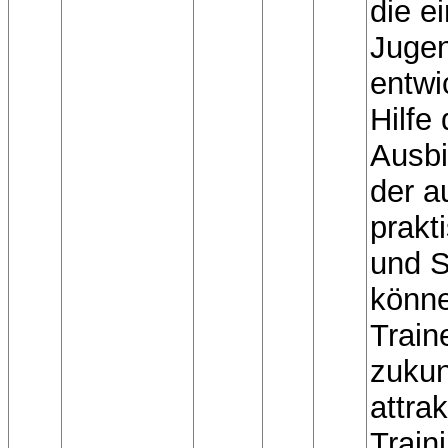
die e
Jugen
entwi
Hilfe
Ausbi
der a
prakt
und S
könne
Train
zukun
attra
Train