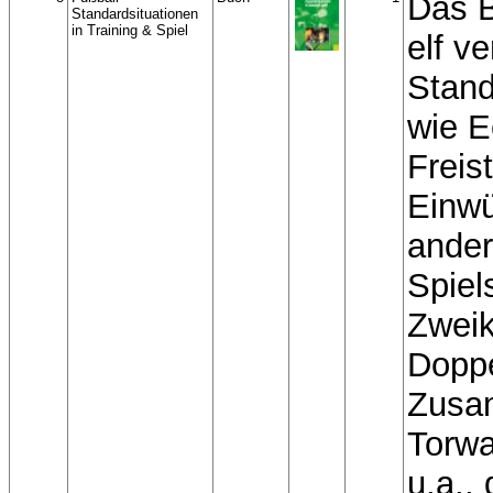
Das B
Standardsituationen
in Training & Spiel
elf v
Stand
wie E
Freis
Einwü
ander
Spiel
Zwei
Dopp
Zusa
Torwa
u.a.,