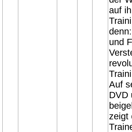
auf i
Train
denn:
und F
Verst
revol
Train
Auf s
DVD 
beige
zeigt
Train