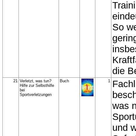
Train
einde
So we
gerin
insbe
Kraft
die B
21
Verletzt, was tun?
Buch
1
Fachl
Hilfe zur Selbsthilfe
bei
besch
Sportverletzungen
was 
Sportu
und w