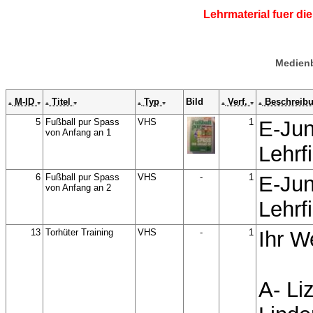
Lehrmaterial fuer d
Medienb
M-ID
Titel
Typ
Bild
Verf.
Beschreib
5
Fußball pur Spass
VHS
1
E-Jun
von Anfang an 1
Lehrf
6
Fußball pur Spass
VHS
-
1
E-Jun
von Anfang an 2
Lehrf
13
Torhüter Training
VHS
-
1
Ihr W
A- Li