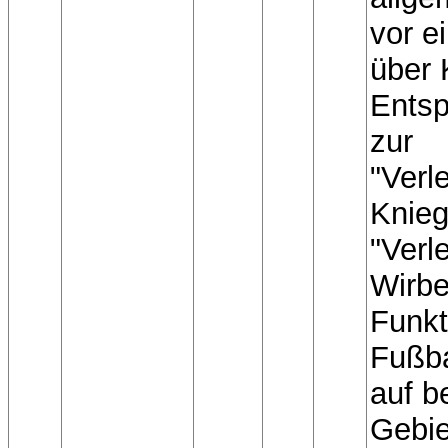
vor e
über 
Entsp
zur
"Verl
Knieg
"Verl
Wirbe
Funkt
Fußba
auf b
Gebie