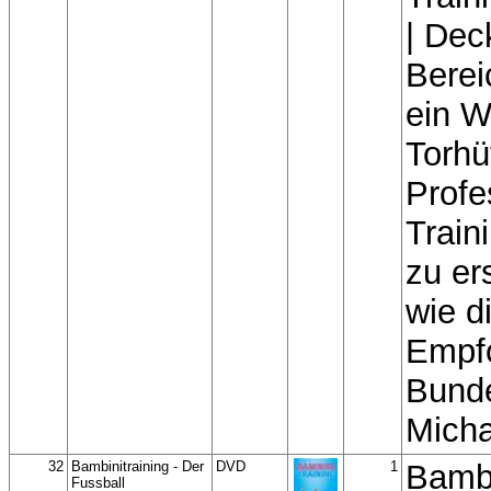
| Dec
Berei
ein W
Torhüt
Profe
Train
zu ers
wie di
Empf
Bunde
Micha
32
Bambinitraining - Der
DVD
1
Bambi
Fussball