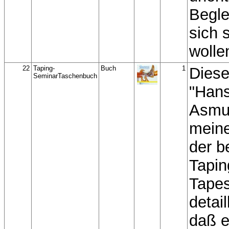
Beglei
sich s
wolle
22
Taping-
Buch
1
Diese
SeminarTaschenbuch
"Hans
Asmus
meine
der 
Tapin
Tape
detail
daß 