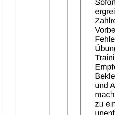
Sofo
ergre
Zahlr
Vorb
Fehle
Übun
Train
Empf
Bekle
und A
mach
zu e
unent