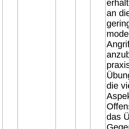
erhalt
an di
gerin
moder
Angrif
anzub
praxis
Übun
die v
Aspe
Offen
das Ü
Gegen