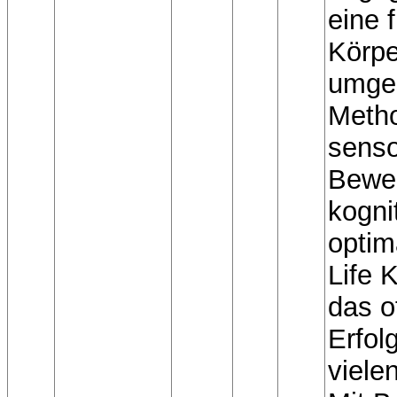
eine f
Körpe
umges
Metho
senso
Bewe
kogni
optima
Life 
das o
Erfol
viele