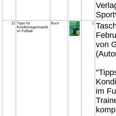
Verla
Sport
12
Tipps für
Buch
1
Tasch
Konditionsgymnastik
im Fußball
Febru
von G
(Auto
"Tipp
Kondi
im Fu
Traine
komp