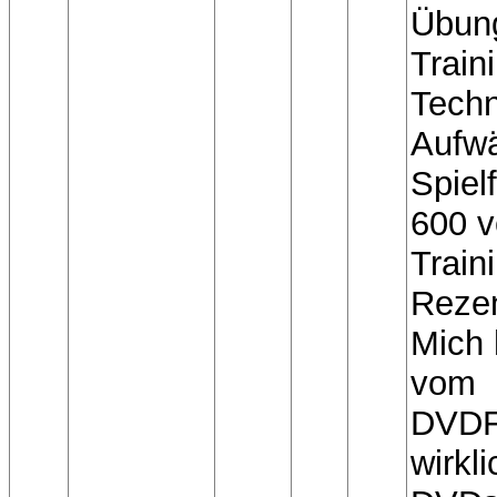
Übung
Train
Techn
Aufw
Spiel
600 v
Train
Reze
Mich 
vom
DVDFu
wirkl