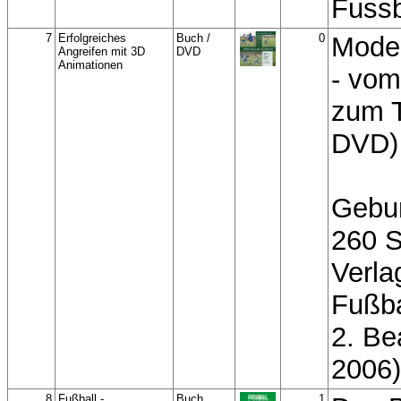
Fussb
7
Erfolgreiches
Buch /
0
Mode
Angreifen mit 3D
DVD
Animationen
- vom
zum T
DVD)
Gebu
260 S
Verla
Fußba
2. Bea
2006)
8
Fußball -
Buch
1