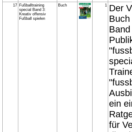
17
Fußballtraining
Buch
1
Der V
special Band 3:
Kreativ offensiv
Buch
Fußball spielen
Band 
Publi
"fussb
speci
Train
"fussb
Ausbi
ein ei
Ratge
für V