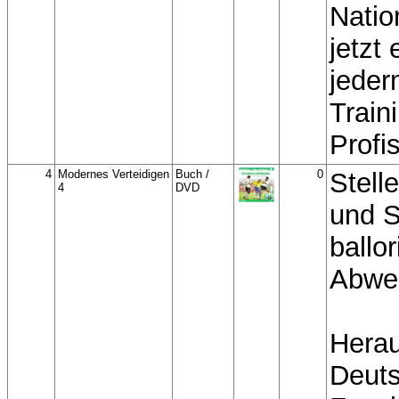
Natio
jetzt
jeder
Train
Profi
4
Modernes Verteidigen
Buch /
0
Stell
4
DVD
und S
ballor
Abweh
Hera
Deut