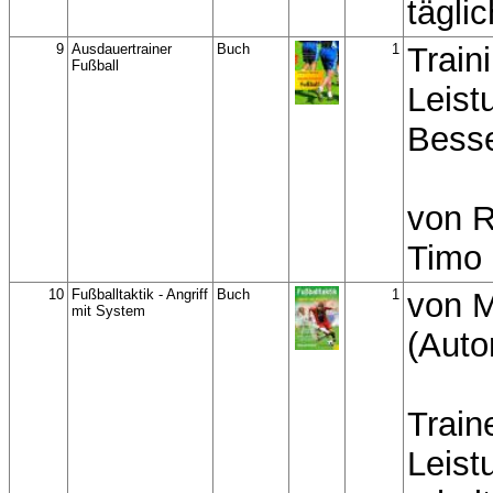
tägli
9
Ausdauertrainer
Buch
1
Train
Fußball
Leist
Besse
von R
Timo 
10
Fußballtaktik - Angriff
Buch
1
von M
mit System
(Auto
Traine
Leist