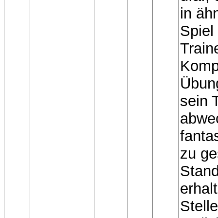
in äh
Spiel
Train
Komp
Übung
sein 
abwec
fantas
zu ge
Stand
erhal
Stell