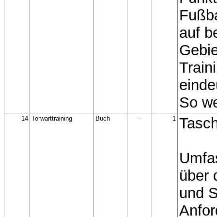
Fußba
auf b
Gebie
Train
einde
So we
14
Torwarttraining
Buch
-
1
Tasc
Umfa
über 
und S
Anfor