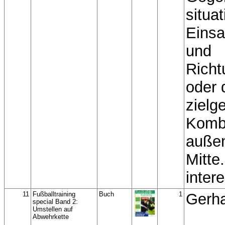
situa
Einsa
und
Rich
oder 
zielg
Kombi
außen
Mitte
inter
11
Fußballtraining
Buch
1
Gerha
special Band 2:
Umstellen auf
Abwehrkette