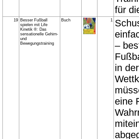
für d
19
Besser Fußball
Buch
1
Schus
spielen mit Life
Kinetik ®: Das
einfa
sensationelle Gehirn-
und
– bes
Bewegungstraining
Fußba
in der
Wettk
müsse
eine 
Wahr
mitei
abgeg