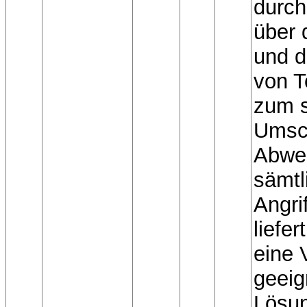
durch
über 
und d
von T
zum s
Umsch
Abweh
sämtl
Angri
liefe
eine 
geeig
Lösu