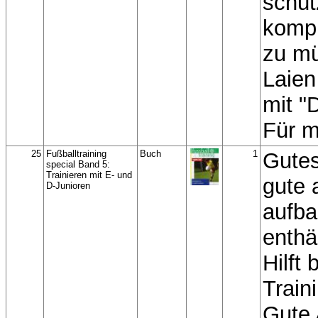
schüt
kompl
zu mü
Laien
mit "
Für m
25
Fußballtraining
Buch
1
Gutes
special Band 5:
Trainieren mit E- und
gute 
D-Junioren
aufb
enthäl
Hilft 
Train
Gute 