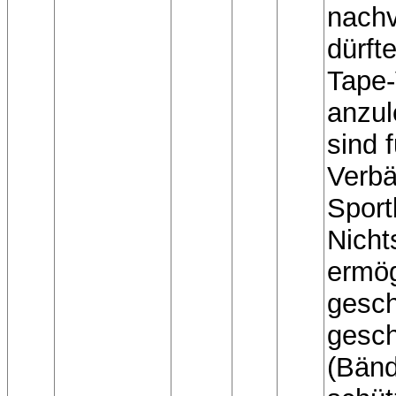
nachv
dürfte
Tape
anzul
sind 
Verbä
Sport
Nicht
ermög
gesc
gesch
(Bänd