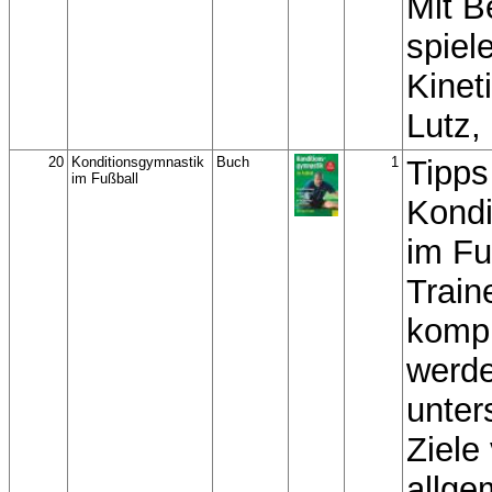
Mit B
spiele
Kinet
Lutz,
20
Konditionsgymnastik
Buch
1
Tipps
im Fußball
Kondi
im Fu
Traine
komp
werde
unter
Ziele
allg