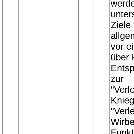
werde
unter
Ziele
allg
vor e
über 
Entsp
zur
"Verl
Knieg
"Verl
Wirbe
Funkt