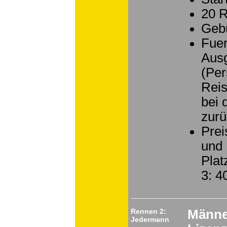
20 
Geb
Fuer
Ausg
(Per
Reis
bei 
zurü
Prei
und 
Plat
3: 
Rennen 2:
Männe
Jedermann