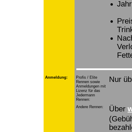
Jahr
Prei
Trin
Nach
Verl
Fett
Anmeldung:
Profis / Elite
Nur ü
Rennen sowie
Anmeldungen mit
Lizenz für das
Jedermann
Rennen:
Andere Rennen:
Über
w
(Gebüh
bezahl