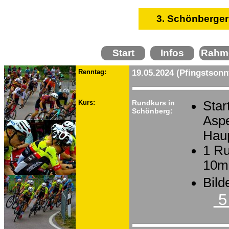
3. Schönberger
Start
Infos
Rahm
Renntag:
19.05.2024 (Pfingstsonn
Kurs:
Rundkurs in
Star
Schönberg:
Aspe
Haup
1 Ru
10m
Bild