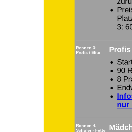
zurü
Prei
Plat
3: 
Rennen 3:
Profis
Profis / Elite
Star
90 
8 P
End
Inf
nur 
Rennen 4:
Mädch
Schüler - Fette