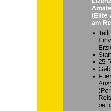
Lizenz
Amate
(Elit
am Ren
Teil
Einv
Erzi
Star
25 
Geb
Fuer
Ausg
(Per
Reis
bei 