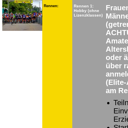
Rennen:
Rennen 1:
Frauen
Hobby (ohne
Männe
Lizenzklassen)
(getre
ACHTUN
Amateu
Alters
oder ä
über r
anmel
(Elit
am Ren
Teil
Einv
Erzi
Star