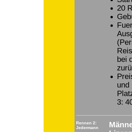
20 
Geb
Fuer
Ausg
(Per
Reis
bei 
zurü
Prei
und 
Plat
3: 
Rennen 2:
Männe
Jedermann