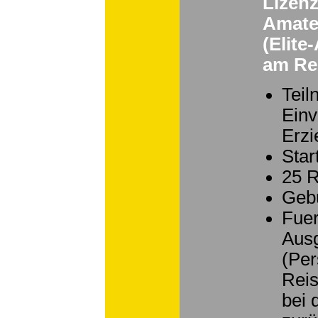
Lizenz
Amate
(Elit
am Ren
Teil
Einv
Erzi
Star
25 
Geb
Fuer
Ausg
(Per
Reis
bei 