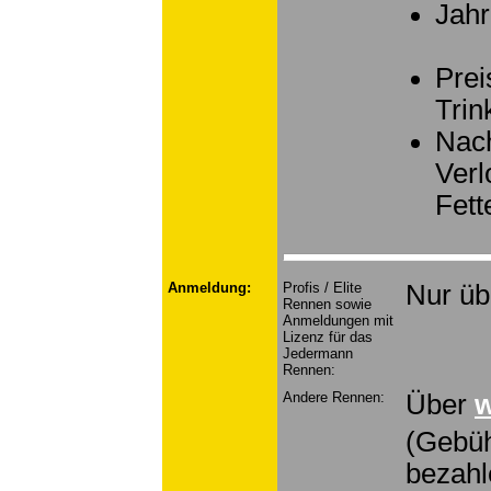
Jahr
Prei
Trin
Nach
Verl
Fett
Anmeldung:
Profis / Elite
Nur ü
Rennen sowie
Anmeldungen mit
Lizenz für das
Jedermann
Rennen:
Andere Rennen:
Über
w
(Gebüh
bezahl