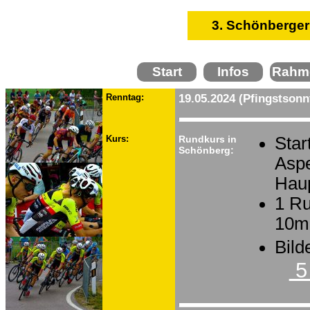
3. Schönberger
Start
Infos
Rahm
Renntag:
19.05.2024 (Pfingstsonn
Kurs:
Rundkurs in
Star
Schönberg:
Aspe
Haup
1 Ru
10m
Bild