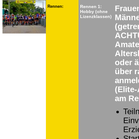
Rennen:
Rennen 1:
Frauen
Hobby (ohne
Männe
Lizenzklassen)
(getre
ACHTUN
Amateu
Alters
oder ä
über r
anmel
(Elit
am Ren
Teil
Einv
Erzi
Star