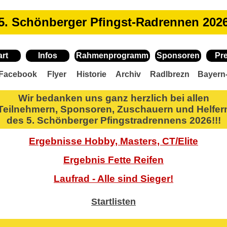
5. Schönberger Pfingst-Radrennen 202
art
Infos
Rahmenprogramm
Sponsoren
Pr
Facebook
Flyer
Historie
Archiv
Radlbrezn
Bayern
Wir bedanken uns ganz herzlich bei allen
Teilnehmern, Sponsoren, Zuschauern und Helfer
des 5. Schönberger Pfingstradrennens 2026!!!
Ergebnisse Hobby, Masters, CT/Elite
Ergebnis Fette Reifen
Laufrad - Alle sind Sieger!
Startlisten