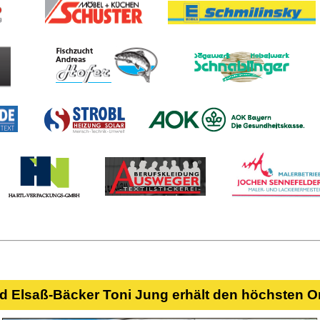
nd Elsaß-Bäcker Toni Jung erhält den höchsten O