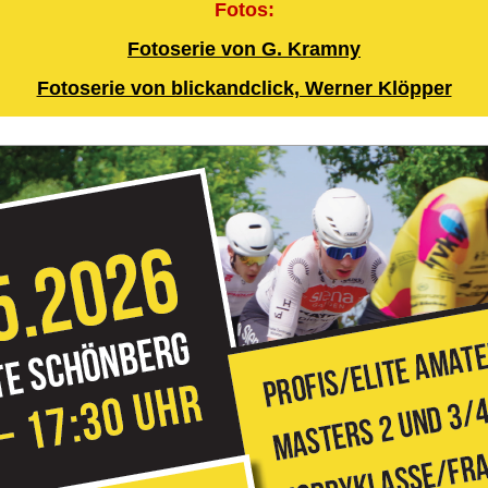
Fotos:
Fotoserie von G. Kramny
Fotoserie von blickandclick, Werner Klöpper